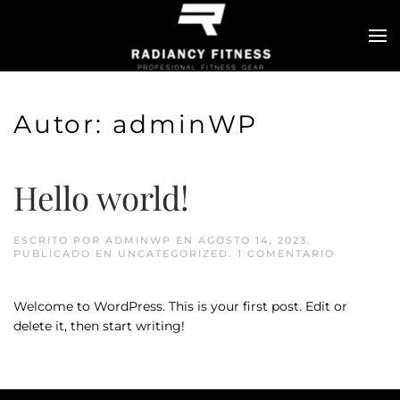
Skip to main content
Autor:
adminWP
Hello world!
ESCRITO POR
ADMINWP
EN
AGOSTO 14, 2023
.
PUBLICADO EN
UNCATEGORIZED
.
1 COMENTARIO
Welcome to WordPress. This is your first post. Edit or
delete it, then start writing!